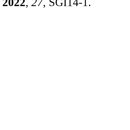
2022
,
27
, SGI14-1.