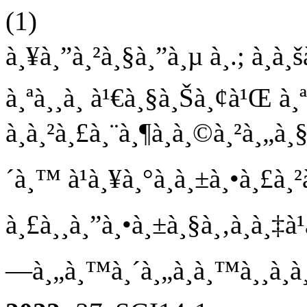
(1)
à¸¥à¸”à¸²à¸§à¸”à¸µ à¸­.; à¸­à¸
à¸ªà¸¸à¸ à¹€à¸§à¸Šà¸¢à¹Œ à¸ª
à¸à¸²à¸£à¸¨à¸¶à¸à¸©à¸²à¸„
´à¸™ à¹à¸¥à¸°à¸­à¸±à¸•à¸£à¸
à¸£à¸¸à¸”à¸•à¸±à¸§à¸‚à¸­à¸‡à
—à¸„à¸™à¸´à¸„à¸­à¸™à¸¸à¸à