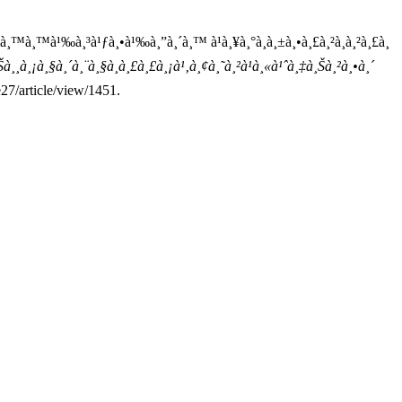
¸±à¸™à¸™à¹‰à¸³à¹ƒà¸•à¹‰à¸”à¸´à¸™ à¹à¸¥à¸°à¸­à¸±à¸•à¸£à¸²à¸à¸²à¸£à¸
Šà¸¸à¸¡à¸§à¸´à¸¨à¸§à¸à¸£à¸£à¸¡à¹‚à¸¢à¸˜à¸²à¹à¸«à¹ˆà¸‡à¸Šà¸²à¸•à¸´
27/article/view/1451.