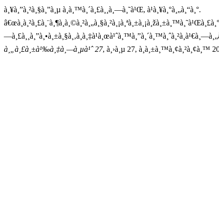
à¸¥à¸”à¸²à¸§à¸”à¸µ à¸­à¸™à¸´à¸£à¸¸à¸—à¸˜à¹Œ, à¹à¸¥à¸°à¸„à¸“à¸°.
â€œà¸à¸²à¸£à¸¨à¸¶à¸à¸©à¸²à¸„à¸§à¸²à¸¡à¸ªà¸±à¸¡à¸žà¸±à¸™à¸˜à¹Œà¸£à¸
—à¸£à¸¸à¸”à¸•à¸±à¸§à¸‚à¸­à¸‡à¹à¸œà¹ˆà¸™à¸”à¸´à¸™à¸ˆà¸²à¸à¹€à¸—à¸„
à¸„à¸£à¸±à¹‰à¸‡à¸—à¸µà¹ˆ 27
, à¸›à¸µ 27, à¸à¸±à¸™à¸¢à¸²à¸¢à¸™ 2