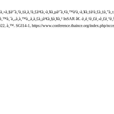
°à¸«à¸§à¹ˆà¸²à¸‡à¸à¸²à¸£à¹€à¸›à¸¥à¸µà¹ˆà¸¢à¸™à¹à¸›à¸¥à¸‡à¹à¸£à¸‡à¸”à
à¸™à¸´à¸„à¸­à¸™à¸¸à¸à¸£à¸¡à¹€à¸§à¸¥à¸² InSAR â€.
à¸à¸²à¸£à¸›à¸£à¸°à¸
022, à¸™. SGI14-1, https://www.conference.thaince.org/index.php/ncce