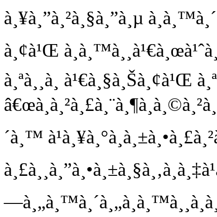
à¸¥à¸”à¸²à¸§à¸”à¸µ à¸­à¸™à¸
à¸¢à¹Œ à¸­à¸™à¸¸à¹€à¸œà¹ˆà¸²
à¸ªà¸¸à¸ à¹€à¸§à¸Šà¸¢à¹Œ à¸ª
â€œà¸à¸²à¸£à¸¨à¸¶à¸à¸©à¸²
´à¸™ à¹à¸¥à¸°à¸­à¸±à¸•à¸£à¸
à¸£à¸¸à¸”à¸•à¸±à¸§à¸‚à¸­à¸‡à
—à¸„à¸™à¸´à¸„à¸­à¸™à¸¸à¸à¸