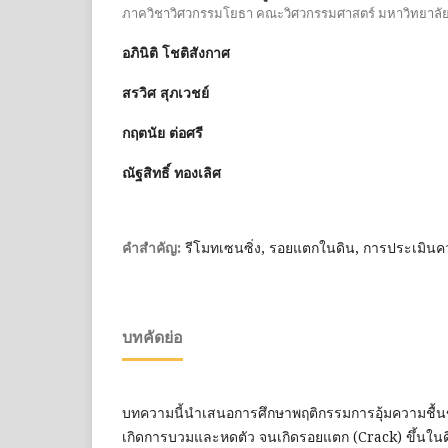
ภาควิชาวิศวกรรมโยธา คณะวิศวกรรมศาสตร์ มหาวิทยาลั
อภินิติ โชติสังกาศ
สรวิศ สุภเวชย์
กฤตนัย ต่อศรี
ณัฐสิทธิ์ ทองเลิศ
รีโมทเซนซิ่ง, รอยแตกในดิน, การประเมินคว
คำสำคัญ:
บทคัดย่อ
บทความนี้นำเสนอการศึกษาพฤติกรรมการอุ้มความชื้นขอ
เกิดการบวมและหดตัว จนเกิดรอยแตก (Crack) ขึ้นใ