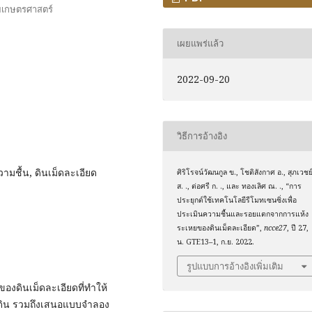
ยเกษตรศาสตร์
เผยแพร่แล้ว
2022-09-20
วิธีการอ้างอิง
ามชื้น, ดินเม็ดละเอียด
ศิริโรจน์วัฒนกูล ข., โชติสังกาศ อ., สุภเวชย
ส. ., ต่อศรี ก. ., และ ทองเลิศ ณ. ., “การ
ประยุกต์ใช้เทคโนโลยีรีโมทเซนซิ่งเพื่อ
ประเมินความชื้นและรอยแตกจากการแห้ง
ระเหยของดินเม็ดละเอียด”,
ncce27
, ปี 27,
น. GTE13–1, ก.ย. 2022.
รูปแบบการอ้างอิงเพิ่มเติม
งดินเม็ดละเอียดที่ทำให้
นดิน รวมถึงเสนอแบบจำลอง